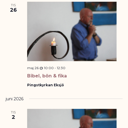
TIS
26
maj 26 @ 10:00
-
12:30
Bibel, bön & fika
Pingstkyrkan Eksjö
juni 2026
TIS
2