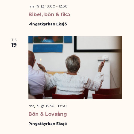
maj 19 @ 10:00
-
12:30
Bibel, bön & fika
Pingstkyrkan Eksjö
TIS
19
maj 19 @ 18:30
-
19:30
Bön & Lovsång
Pingstkyrkan Eksjö