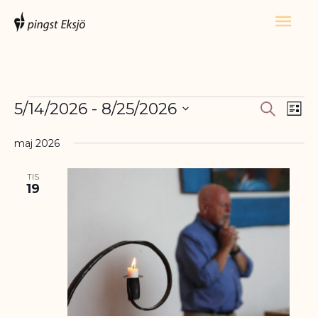
Hoppa
Huv
till
innehåll
5/14/2026
 - 
8/25/2026
Evenemang
Sök
Evenema
Ev
Lista
Välj
Search
vyn
maj 2026
datum.
and
Views
TIS
19
Navigatio