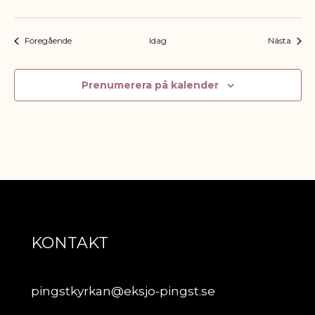
Evenemang
Even
Föregående
Idag
Nästa
Prenumerera på kalender
KONTAKT
pingstkyrkan@eksjo-pingst.se