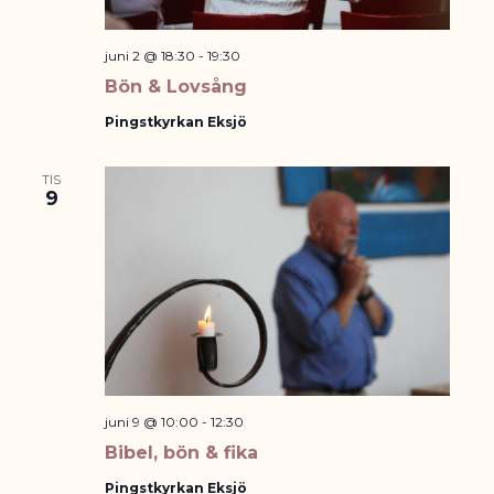
juni 2 @ 18:30
-
19:30
Bön & Lovsång
Pingstkyrkan Eksjö
TIS
9
juni 9 @ 10:00
-
12:30
Bibel, bön & fika
Pingstkyrkan Eksjö