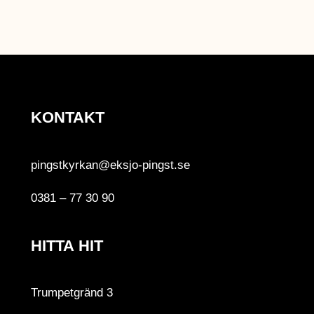
o
r
e
k
a
m
KONTAKT
pingstkyrkan@eksjo-pingst.se
0381 – 77 30 90
HITTA HIT
Trumpetgränd 3