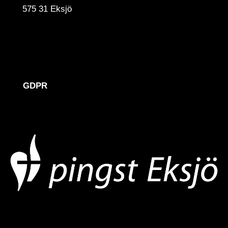
575 31 Eksjö
ÖVRIGT
GDPR