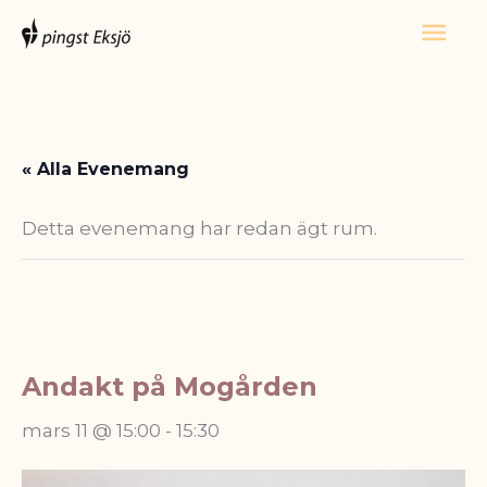
Hoppa
Huv
till
innehåll
« Alla Evenemang
Detta evenemang har redan ägt rum.
Andakt på Mogården
mars 11 @ 15:00
-
15:30