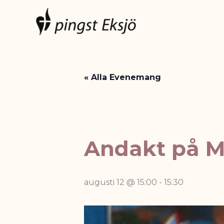
Hoppa
till
innehåll
« Alla Evenemang
Andakt på 
augusti 12 @ 15:00
-
15:30