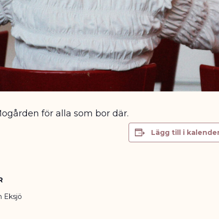
gården för alla som bor där.
Lägg till i kalende
R
n Eksjö