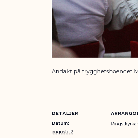
Andakt på trygghetsboendet Mo
DETALJER
ARRANGÖ
Datum:
Pingstkyrka
augusti 12