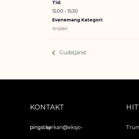
Tid:
15:00 - 15:30
Evenemang Kategori:
Andakt
Gudstjänst
KONTAKT
HIT
pingstkyrkan@eksjo-pingst.se
Trum