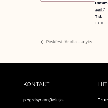
Datum
april 7
Tid:
10:00 - 
Påskfest för alla – knytis
KONTAKT
HIT
pingstkyrkan@eksjo-pingst.se
Trum