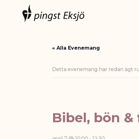
Hoppa
till
innehåll
« Alla Evenemang
Detta evenemang har redan ägt r
Bibel, bön & 
april 7 @ 10:00
-
12:30