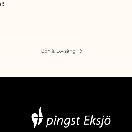
sjö
Bön & Lovsång