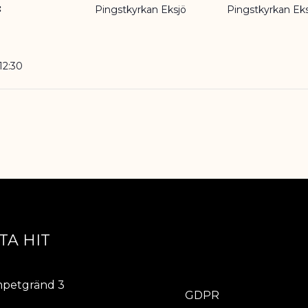
:
Pingstkyrkan Eksjö
Pingstkyrkan Ek
12:30
TA HIT
ÖVRIGT
petgränd 3
GDPR