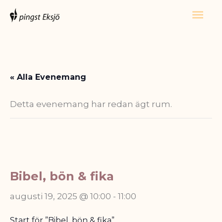
Hoppa
Huv
till
innehåll
« Alla Evenemang
Detta evenemang har redan ägt rum.
Bibel, bön & fika
augusti 19, 2025 @ 10:00
-
11:00
Start för ”Bibel, bön & fika”