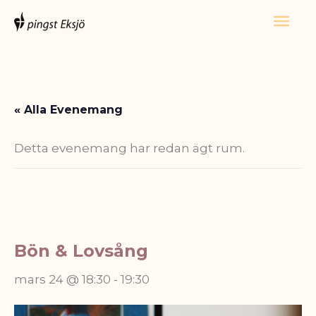
Hoppa
Huv
till
innehåll
« Alla Evenemang
Detta evenemang har redan ägt rum.
Bön & Lovsång
mars 24 @ 18:30
-
19:30