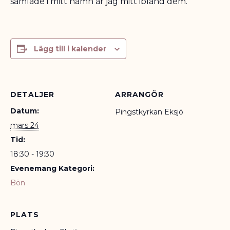
samlade i mitt namn är jag mitt ibland dem.
Lägg till i kalender
DETALJER
ARRANGÖR
Datum:
Pingstkyrkan Eksjö
mars 24
Tid:
18:30 - 19:30
Evenemang Kategori:
Bön
PLATS