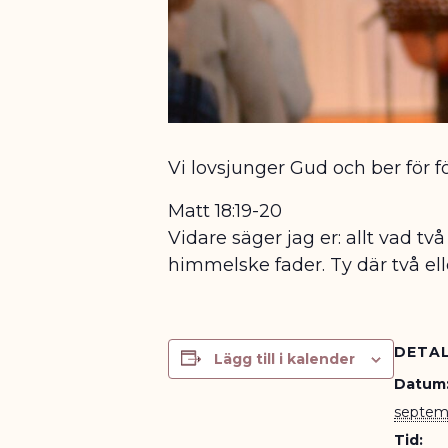
Vi lovsjunger Gud och ber för f
Matt 18:19-20
Vidare säger jag er: allt vad t
himmelske fader.
Ty där två el
DETAL
Lägg till i kalender
Datum
septem
Tid: