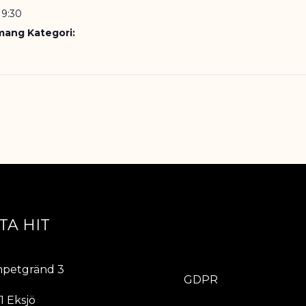
19:30
ang Kategori:
TA HIT
ÖVRIGT
petgränd 3
GDPR
1 Eksjö