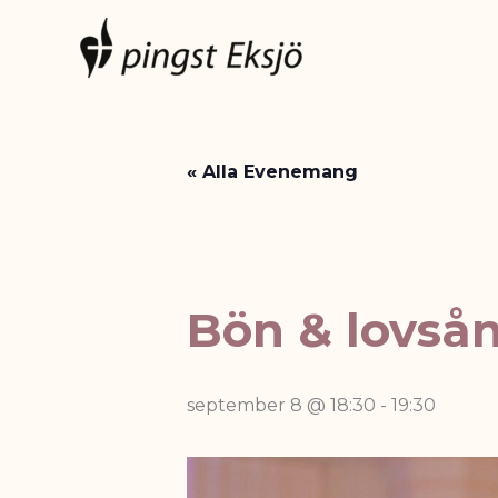
Hoppa
till
innehåll
« Alla Evenemang
Bön & lovså
september 8 @ 18:30
-
19:30