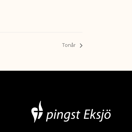
Tonår