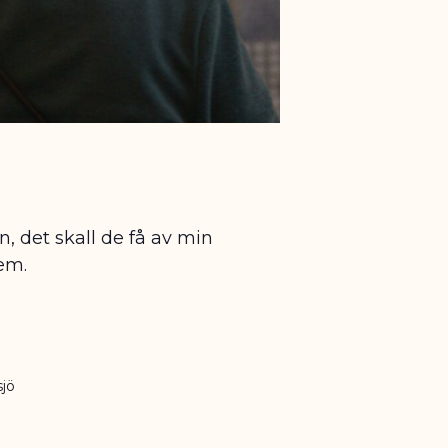
, det skall de få av min
dem.
sjö