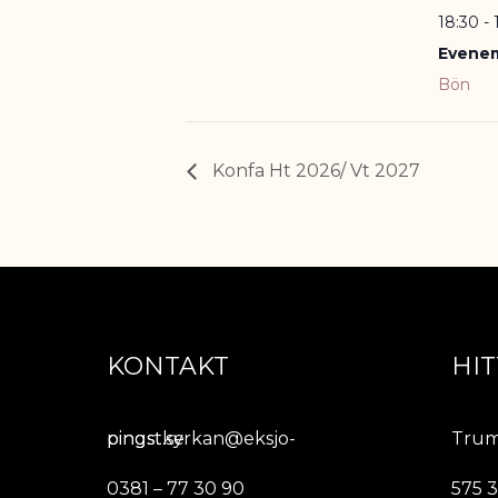
18:30 - 
Evenem
Bön
Konfa Ht 2026/ Vt 2027
KONTAKT
HIT
pingstkyrkan@eksjo-pingst.se
Trum
0381 – 77 30 90
575 3