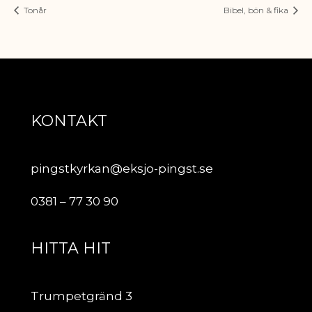
Tonår
Bibel, bön & fika
KONTAKT
pingstkyrkan@eksjo-pingst.se
0381 – 77 30 90
HITTA HIT
Trumpetgränd 3