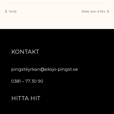
Tonår
Bibel, bön & fika
KONTAKT
pingstkyrkan@eksjo-pingst.se
0381 – 77 30 90
HITTA HIT