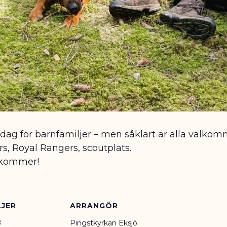
g för barnfamiljer – men såklart är alla välkomn
, Royal Rangers, scoutplats.
 kommer!
JER
ARRANGÖR
:
Pingstkyrkan Eksjö