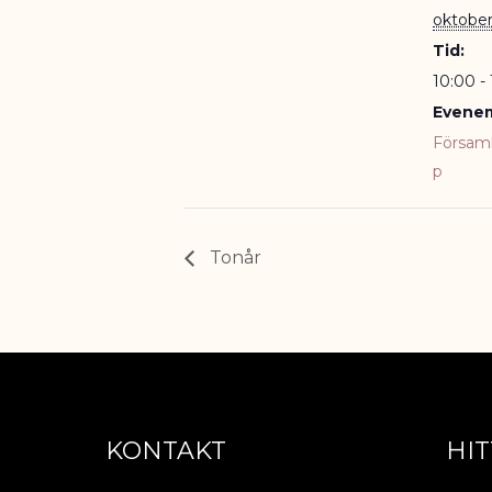
oktober
Tid:
10:00 -
Evenem
Försam
p
Tonår
KONTAKT
HIT