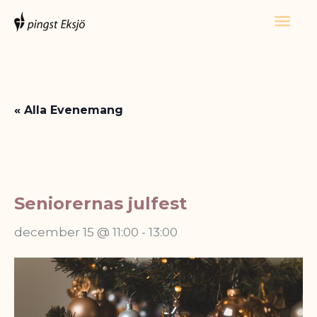
Hoppa
Huv
till
innehåll
« Alla Evenemang
Seniorernas julfest
december 15 @ 11:00
-
13:00