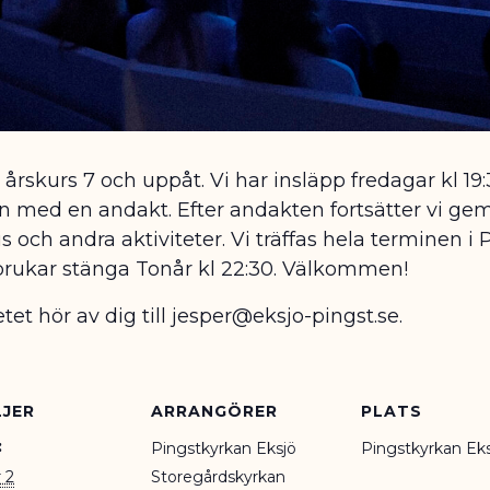
 i årskurs 7 och uppåt. Vi har insläpp fredagar kl 1
edan med en andakt. Efter andakten fortsätter vi
ngis och andra aktiviteter. Vi träffas hela terminen 
brukar stänga Tonår kl 22:30. Välkommen!
et hör av dig till jesper@eksjo-pingst.se.
JER
ARRANGÖRER
PLATS
:
Pingstkyrkan Eksjö
Pingstkyrkan Ek
 2
Storegårdskyrkan