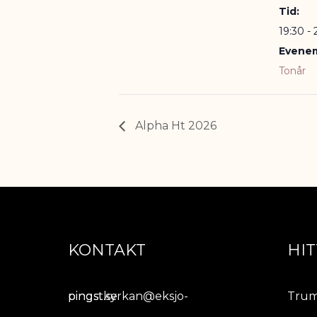
Tid:
19:30 - 
Evenem
Tonår
Alpha Ht 2026
KONTAKT
HIT
pingstkyrkan@eksjo-pingst.se
Trum