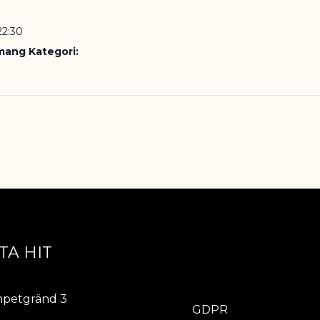
22:30
ang Kategori:
TA HIT
ÖVRIGT
petgränd 3
GDPR