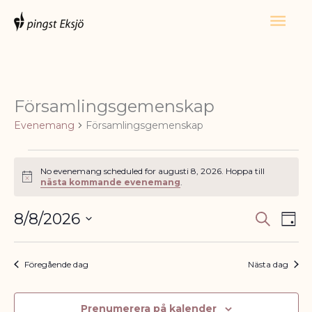
Hoppa
Huv
till
innehåll
Församlingsgemenskap
Evenemang
Evenemang
Församlingsgemenskap
för
augusti
8,
No evenemang scheduled for augusti 8, 2026. Hoppa till
Notis
nästa kommande evenemang
.
2026
8/8/2026
Sök
Evenema
Ev
Dag
Välj
Search
vyn
datum.
and
Föregående dag
Nästa dag
Views
Navigatio
Prenumerera på kalender