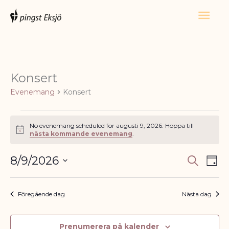
Hoppa
Huv
till
innehåll
Konsert
Evenemang
Evenemang
Konsert
för
augusti
9,
No evenemang scheduled for augusti 9, 2026. Hoppa till
Notis
nästa kommande evenemang
.
2026
8/9/2026
Sök
Evenema
Ev
Dag
Välj
Search
vyn
datum.
and
Föregående dag
Nästa dag
Views
Navigatio
Prenumerera på kalender