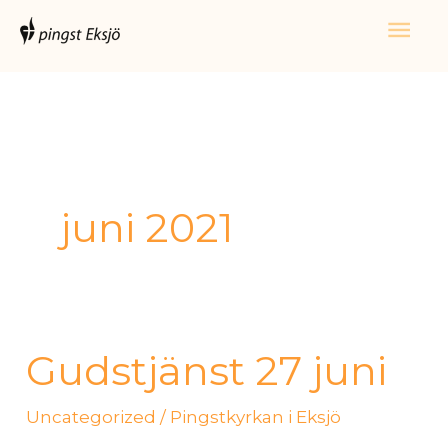
Hoppa
Huv
till
innehåll
juni 2021
Gudstjänst 27 juni
Gudstjänst
27
Uncategorized
/
Pingstkyrkan i Eksjö
juni