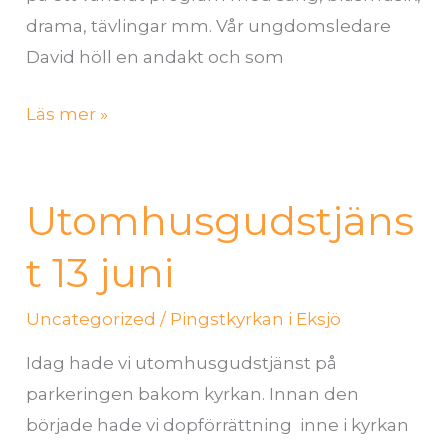
drama, tävlingar mm. Vår ungdomsledare
David höll en andakt och som
Läs mer »
Utomhusgudstjäns
Utomhusgudstjänst
13
t 13 juni
juni
Uncategorized
/
Pingstkyrkan i Eksjö
Idag hade vi utomhusgudstjänst på
parkeringen bakom kyrkan. Innan den
började hade vi dopförrättning inne i kyrkan