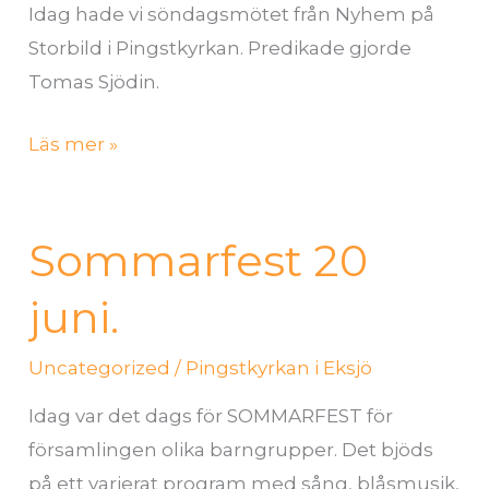
Idag hade vi söndagsmötet från Nyhem på
Storbild i Pingstkyrkan. Predikade gjorde
Tomas Sjödin.
Läs mer »
Sommarfest 20
Sommarfest
20
juni.
juni.
Uncategorized
/
Pingstkyrkan i Eksjö
Idag var det dags för SOMMARFEST för
församlingen olika barngrupper. Det bjöds
på ett varierat program med sång, blåsmusik,